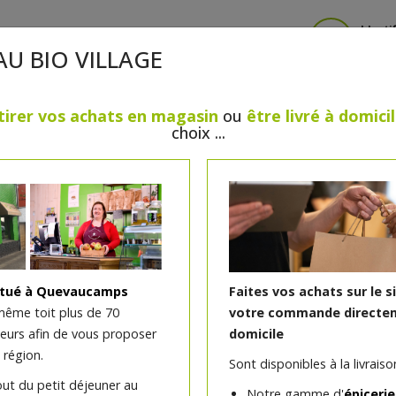
Identi
AU BIO VILLAGE
tirer vos achats en magasin
ou
être livré à domici
choix ...
CRÈMERIE
FROMAGES
VIANDES & VOLAILLES
BOULANGERIE / PÂTISSERIE
SANS GLUTEN, SANS LAC
PS
BEAUTÉ
HUILES ESSENTIELLES
MAISON
itué à Quevaucamps
Faites vos achats sur le s
même toit plus de 70
votre commande directem
teurs afin de vous proposer
domicile
 région.
Sont disponibles à la livraison
out du petit déjeuner au
Notre gamme d'
épicerie