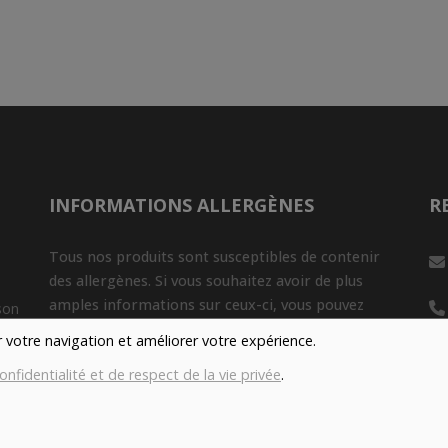
INFORMATIONS ALLERGÈNES
R
Tous nos produits sont susceptibles de contenir
des allergènes. Si vous souhaitez avoir de plus
amples informations sur ceux-ci, vous pouvez
son
nous contacter par e-mail à l'adresse
er votre navigation et améliorer votre expérience.
info@aubiovillage.be
onfidentialité et de respect de la vie privée
.
Nu
IMAGES
Gé