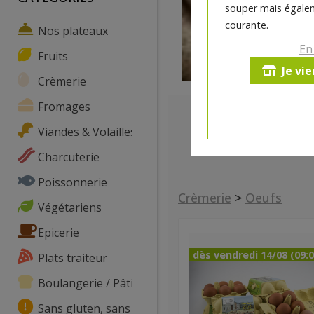
souper mais égalem
courante.
Nos plateaux
En
Fruits
Je vi
Crèmerie
Fromages
Viandes & Volailles
Charcuterie
Poissonnerie
Crèmerie
>
Oeufs
Végétariens
Epicerie
dès vendredi 14/08 (09:0
Plats traiteur
Boulangerie / Pâtisserie
Sans gluten, sans lactose, ...