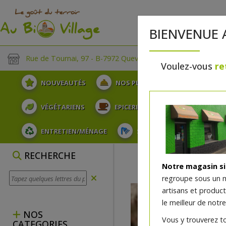
BIENVENUE 
Rue de Tournai, 97 - B-7972 Quevaucamps
Voulez-vous
re
NOUVEAUTÉS
NOS PLATEAUX
FRUITS
VÉGÉTARIENS
EPICERIE
PLATS TRAITEUR
ENTRETIEN/MÉNAGE
SOINS ET HYGIÈNE DU COR
OEUFS
RECHERCHE
Notre magasin s
regroupe sous un 
artisans et produc
le meilleur de notre
NOS
Vous y trouverez t
CATEGORIES