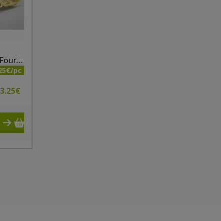
Oeufs bio x6 Ferme du Four à Verre - Vergnies
25€/pc
3.25
€