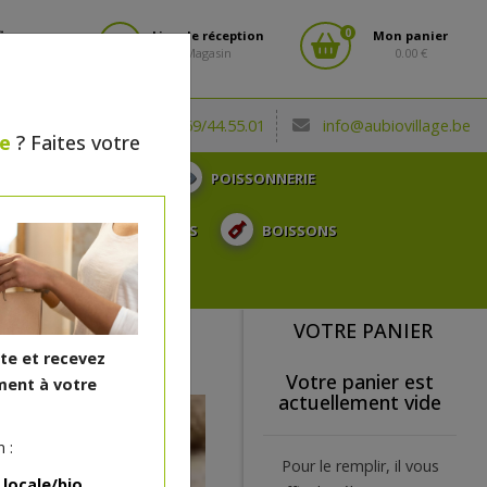
0
fiez-vous
Lieu de réception
Mon panier
Magasin
0.00 €
(0032) 069/44.55.01
info@aubiovillage.be
le
? Faites votre
CHARCUTERIE
POISSONNERIE
TOSE, ...
SURGELÉS
BOISSONS
CADEAUX
VOTRE PANIER
ite et recevez
Votre panier est
ent à votre
actuellement vide
 :
Pour le remplir, il vous
 locale/bio