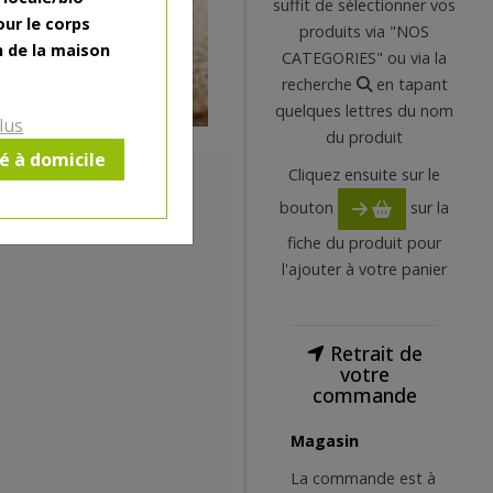
suffit de sélectionner vos
our le corps
produits via "NOS
n de la maison
CATEGORIES" ou via la
recherche
en tapant
quelques lettres du nom
lus
du produit
ré à domicile
Cliquez ensuite sur le
bouton
sur la
fiche du produit pour
l'ajouter à votre panier
Retrait de
votre
commande
Magasin
La commande est à