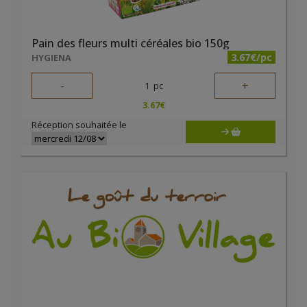
Pain des fleurs multi céréales bio 150g
3.67€/pc
HYGIENA
-
+
1
pc
3.67
€
Réception souhaitée le