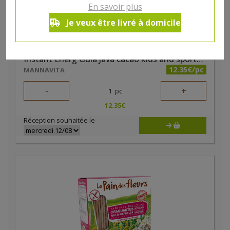
En savoir plus
Je veux être livré à domicile
Instant Energ Gula Java cacao kids and sportsbio 230g
12.35€/pc
MANNAVITA
-
+
1
pc
12.35
€
Réception souhaitée le