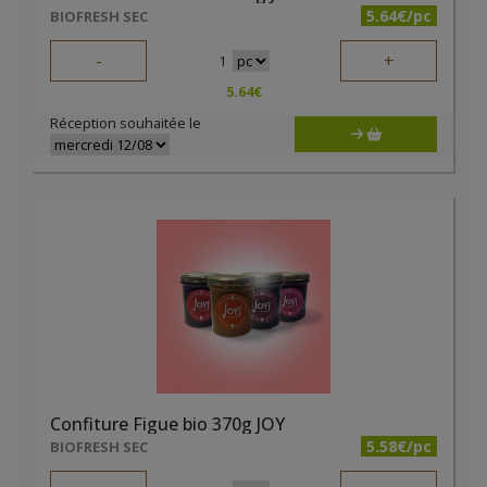
5.64€/pc
BIOFRESH SEC
-
+
1
5.64
€
Réception souhaitée le
Confiture Figue bio 370g JOY
5.58€/pc
BIOFRESH SEC