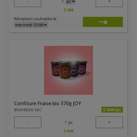
-
+
1
5.58
€
Réception souhaitée le
Confiture Fraise bio 370g JOY
5.84€/pc
BIOFRESH SEC
-
+
1
pc
5.84
€