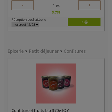
-
+
1
pc
3.77
€
Réception souhaitée le
Epicerie
>
Petit déjeuner
>
Confitures
Confiture 4 fruits bio 370g JOY