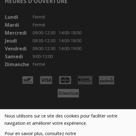
HEURES D'OUVERTURE
Lundi
Fermé
Mardi
Fermé
Mercredi
09:00-12:30
14:00-18:00
Jeudi
09:30-12:30
14:00-18:00
Vendredi
09:00-12:30
14:00-19:00
Samedi
9:00-13:00
Dimanche
Fermé
Nous utilisons sur ce site des cookies pour faciliter votre
navigation et améliorer votre expérience.
Réalisé avec
par
MonSiteAMoi
Pour en savoir plus, consultez notre