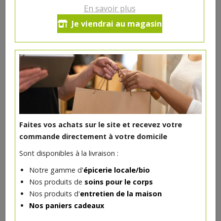
En savoir plus
Biscottes épeautre bio 400g
Je viendrai au magasin
5.25€/pc
-
+
1
5.25
€
Réception souhaitée le
Faites vos achats sur le site et recevez votre
commande directement à votre domicile
DANS LA MÊME CATÉGORIE ...
Sont disponibles à la livraison :
Notre gamme d'
épicerie locale/bio
Nos produits de
soins pour le corps
Nos produits d'
entretien de la maison
Nos paniers cadeaux