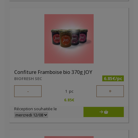
Confiture Framboise bio 370g JOY
6.85€/pc
BIOFRESH SEC
-
+
1
pc
6.85
€
Réception souhaitée le