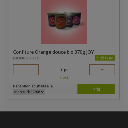
Confiture Orange douce bio 370g JOY
5.25€/pc
BIOFRESH SEC
-
+
1
pc
5.25
€
Réception souhaitée le