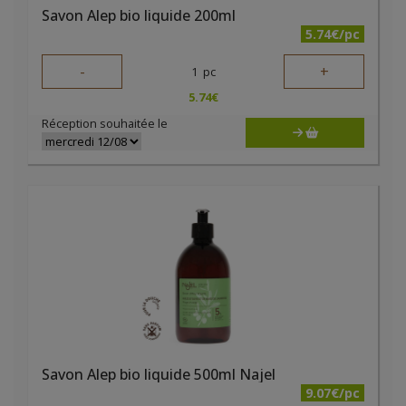
Savon Alep bio liquide 200ml
5.74€/pc
-
+
1
pc
5.74
€
Réception souhaitée le
Savon Alep bio liquide 500ml Najel
9.07€/pc