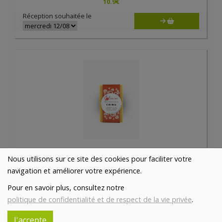
10.9
€
Réception souhaitée le
Savon Calendula bio 100g
Nous utilisons sur ce site des cookies pour faciliter votre
5.3€/pc
LOUISE EMOI
navigation et améliorer votre expérience.
-
+
1
pc
Pour en savoir plus, consultez notre
5.3
€
politique de confidentialité et de respect de la vie privée
.
Réception souhaitée le
J'accepte