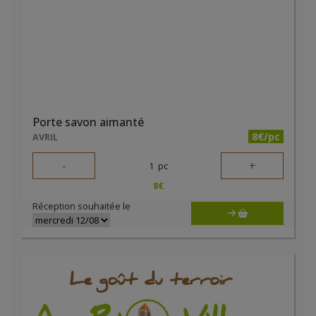
Porte savon aimanté
8€/pc
AVRIL
-
+
1
pc
8
€
Réception souhaitée le