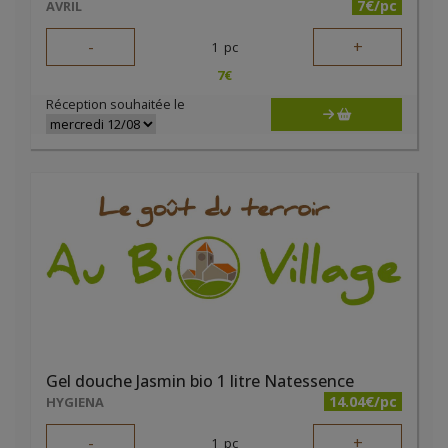
7€/pc
AVRIL
-
+
1
pc
7
€
Réception souhaitée le
Gel douche Jasmin bio 1 litre Natessence
14.04€/pc
HYGIENA
-
+
1
pc