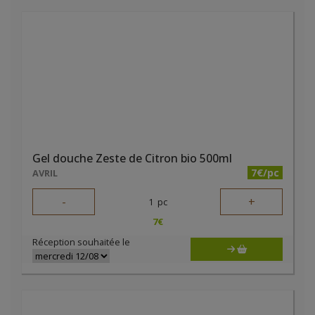
Gel douche Zeste de Citron bio 500ml
7€/pc
AVRIL
-
+
1
pc
7
€
Réception souhaitée le