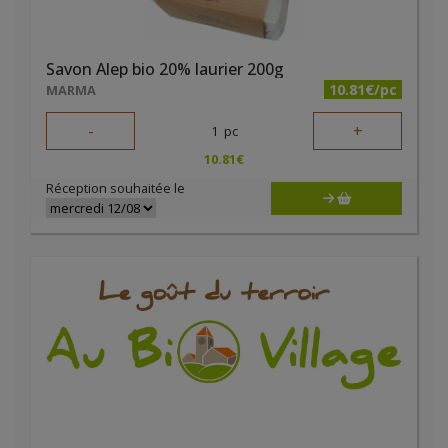
Savon Alep bio 20% laurier 200g
10.81€/pc
MARMA
-
+
1
pc
10.81
€
Réception souhaitée le