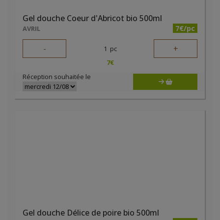
Gel douche Coeur d'Abricot bio 500ml
7€/pc
AVRIL
-
+
1
pc
7
€
Réception souhaitée le
Gel douche Délice de poire bio 500ml