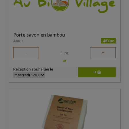
Porte savon en bambou
4€/pc
AVRIL
-
+
1
pc
4
€
Réception souhaitée le