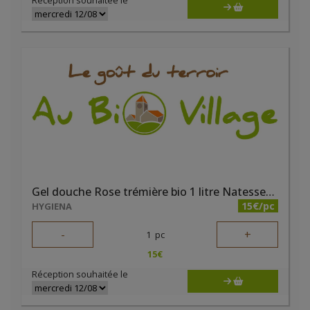
Réception souhaitée le
Gel douche Rose trémière bio 1 litre Natessence
15€/pc
HYGIENA
-
+
1
pc
15
€
Réception souhaitée le