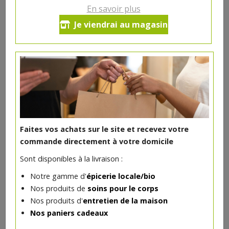
En savoir plus
Gel douche des familles 1 litre
Je viendrai au magasin
bio Lemongrass Douce Nature
13.05€/pc
-
+
1
pc
13.05
€
Réception souhaitée le
Faites vos achats sur le site et recevez votre
commande directement à votre domicile
Sont disponibles à la livraison :
DANS LA MÊME CATÉGORIE ...
Notre gamme d'
épicerie locale/bio
Nos produits de
soins pour le corps
Nos produits d'
entretien de la maison
Nos paniers cadeaux