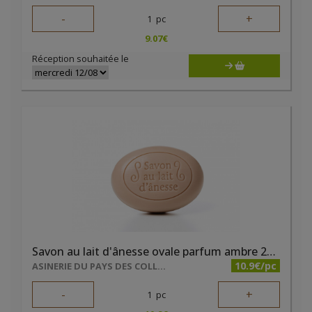
-
+
1
pc
9.07
€
Réception souhaitée le
Savon au lait d'ânesse ovale parfum ambre 200g
10.9€/pc
ASINERIE DU PAYS DES COLLINES SRL
-
+
1
pc