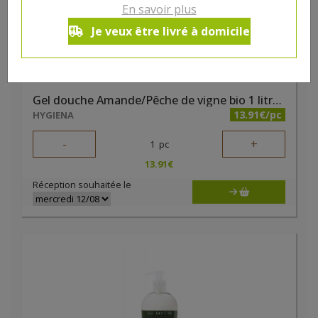
En savoir plus
Je veux être livré à domicile
Gel douche Amande/Pêche de vigne bio 1 litre Natessence
13.91€/pc
HYGIENA
-
+
1
pc
13.91
€
Réception souhaitée le