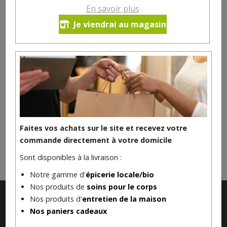
En savoir plus
Yaourt écrémé fruits du verger
Je viendrai au magasin
Ferme Vandelannoitte
0.91€/pc
Produit indisponible actuellement
Faites vos achats sur le site et recevez votre
DANS LA MÊME CATÉGORIE ...
commande directement à votre domicile
Sont disponibles à la livraison :
Notre gamme d'
épicerie locale/bio
Nos produits de
soins pour le corps
Nos produits d'
entretien de la maison
Nos paniers cadeaux