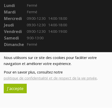
Lundi
Fermé
Mardi
Fermé
Mercredi
09:00-12:30
14:00-18:00
Jeudi
09:30-12:30
14:00-18:00
Vendredi
09:00-12:30
14:00-19:00
Samedi
9:00-13:00
Dimanche
Fermé
Nous utilisons sur ce site des cookies pour faciliter votre
navigation et améliorer votre expérience.
Pour en savoir plus, consultez notre
politique de confidentialité et de respect de la vie privée
.
J'accepte
Réalisé avec
par
MonSiteAMoi