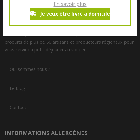
En savoir plus
Je veux être livré à domicile
Notre magasin situé à Quevaucamps réunit sous son toit les
produits de plus de 50 artisans et producteurs régionaux pour
vous servir du petit déjeuner au souper.
Qui sommes nous ?
Le blog
Contact
INFORMATIONS ALLERGÈNES