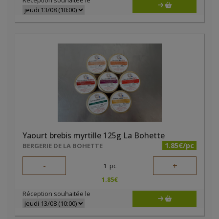
Réception souhaitée le
Yaourt brebis myrtille 125g La Bohette
1.85€/pc
BERGERIE DE LA BOHETTE
-
+
1
pc
1.85
€
Réception souhaitée le