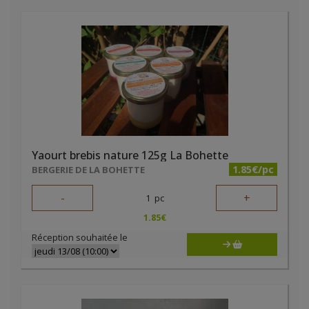
Yaourt brebis nature 125g La Bohette
1.85€/pc
BERGERIE DE LA BOHETTE
-
+
1
pc
1.85
€
Réception souhaitée le