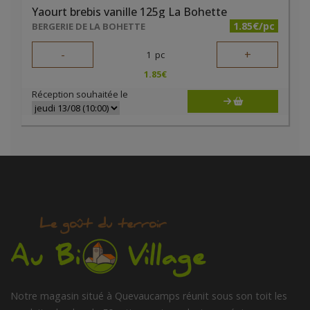
Yaourt brebis vanille 125g La Bohette
1.85€/pc
BERGERIE DE LA BOHETTE
-
+
1
pc
1.85
€
Réception souhaitée le
Notre magasin situé à Quevaucamps réunit sous son toit les