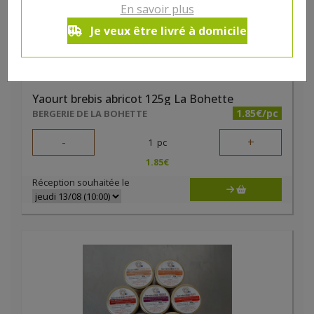
En savoir plus
Je veux être livré à domicile
Yaourt brebis abricot 125g La Bohette
1.85€/pc
BERGERIE DE LA BOHETTE
-
+
1
pc
1.85
€
Réception souhaitée le