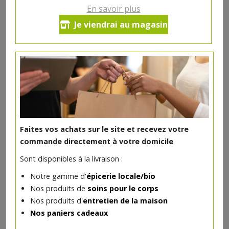
En savoir plus
Yaourt brebis fraise 125g La
Je viendrai au magasin
Bohette
1.85€/pc
-
+
1
pc
1.85
€
Réception souhaitée le
Faites vos achats sur le site et recevez votre
commande directement à votre domicile
Sont disponibles à la livraison :
DANS LA MÊME CATÉGORIE ...
Notre gamme d'
épicerie locale/bio
Nos produits de
soins pour le corps
Nos produits d'
entretien de la maison
Nos paniers cadeaux