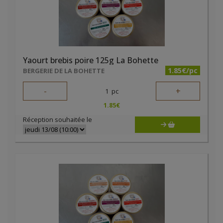
Yaourt brebis poire 125g La Bohette
1.85€/pc
BERGERIE DE LA BOHETTE
-
+
1
pc
1.85
€
Réception souhaitée le