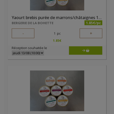
Yaourt brebis purée de marrons/châtaignes 125g La Bohette
1.85€/pc
BERGERIE DE LA BOHETTE
-
+
1
pc
1.85
€
Réception souhaitée le