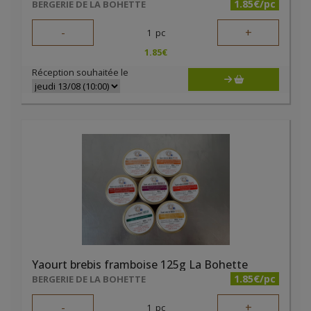
1.85€/pc
BERGERIE DE LA BOHETTE
-
+
1
pc
1.85
€
Réception souhaitée le
Yaourt brebis framboise 125g La Bohette
1.85€/pc
BERGERIE DE LA BOHETTE
-
+
1
pc