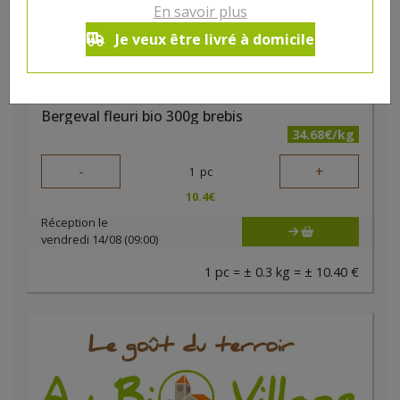
En savoir plus
Je veux être livré à domicile
Bergeval fleuri bio 300g brebis
34.68€/kg
-
+
1
pc
10.4
€
Réception le
vendredi 14/08 (09:00)
1 pc = ± 0.3 kg = ± 10.40 €