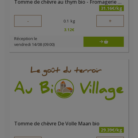
Tomme de chèvre au thym bio - Fromagerie du Bairsoû
31.16€/kg
-
+
0.1
kg
3.12
€
Réception le
vendredi 14/08 (09:00)
Tomme de chèvre De Volle Maan bio
29.39€/kg