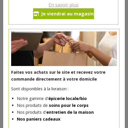
En savoir plus
Crottin poivre noir chèvre bio
Je viendrai au magasin
+/-100g
**
5.06€/pc
Produit indisponible actuellement
**
4.56€/pc +0.5€ consigne yaourt
Faites vos achats sur le site et recevez votre
commande directement à votre domicile
DANS LA MÊME CATÉGORIE ...
Sont disponibles à la livraison :
Notre gamme d'
épicerie locale/bio
Nos produits de
soins pour le corps
Nos produits d'
entretien de la maison
Nos paniers cadeaux