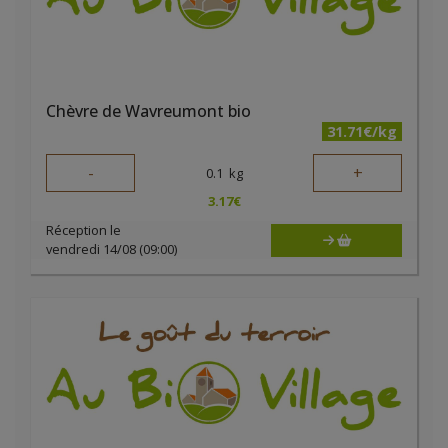
Chèvre de Wavreumont bio
31.71€/kg
-
+
0.1
kg
3.17
€
Réception le
vendredi 14/08 (09:00)