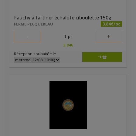
Fauchy à tartiner échalote ciboulette 150g
3.84€/pc
FERME PECQUEREAU
-
+
1
pc
3.84
€
Réception souhaitée le