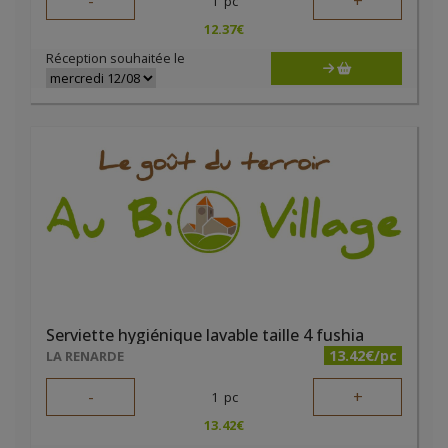
-
+
1
pc
12.37
€
Réception souhaitée le
Serviette hygiénique lavable taille 4 fushia
13.42€/pc
LA RENARDE
-
+
1
pc
13.42
€