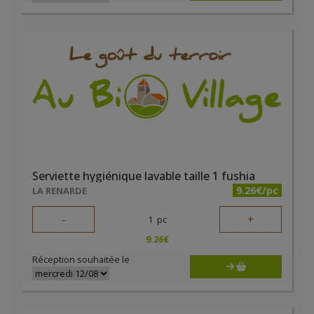
Serviette hygiénique lavable taille 1 fushia
9.26€/pc
LA RENARDE
-
+
1
pc
9.26
€
Réception souhaitée le