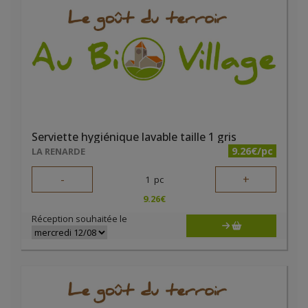
Serviette hygiénique lavable taille 1 gris
9.26€/pc
LA RENARDE
-
+
1
pc
9.26
€
Réception souhaitée le