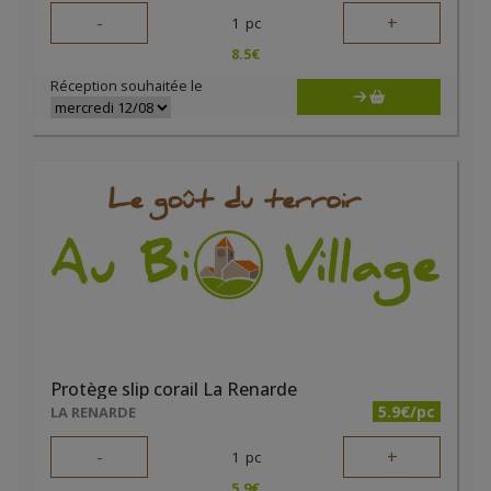
-
+
1
pc
8.5
€
Réception souhaitée le
Protège slip corail La Renarde
5.9€/pc
LA RENARDE
-
+
1
pc
5.9
€