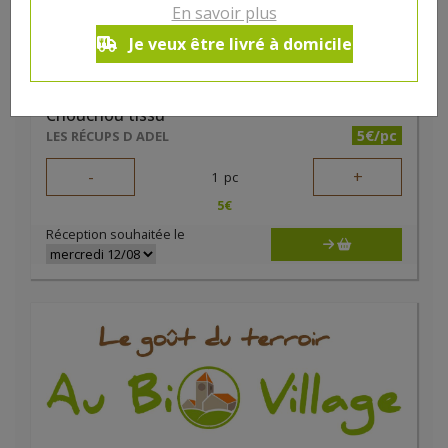
En savoir plus
Je veux être livré à domicile
Chouchou tissu
5€/pc
LES RÉCUPS D ADEL
-
+
1
pc
5
€
Réception souhaitée le