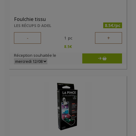
Foulchie tissu
8.5€/pc
LES RÉCUPS D ADEL
-
+
1
pc
8.5
€
Réception souhaitée le