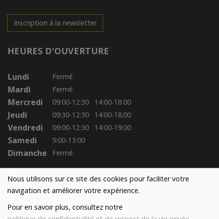
Inscription à la newsletter
HEURES D'OUVERTURE
Lundi
Fermé
Mardi
Fermé
Mercredi
09:00-12:30
14:00-18:00
Jeudi
09:30-12:30
14:00-18:00
Vendredi
09:00-12:30
14:00-19:00
Samedi
9:00-13:00
Dimanche
Fermé
Nous utilisons sur ce site des cookies pour faciliter votre
navigation et améliorer votre expérience.
Pour en savoir plus, consultez notre
politique de confidentialité et de respect de la vie privée
.