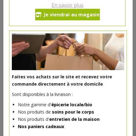
En savoir plus
Fourre tout 68 L Bicloo
Je viendrai au magasin
50€/pc
-
+
1
pc
50
€
Réception souhaitée le
Faites vos achats sur le site et recevez votre
commande directement à votre domicile
DANS LA MÊME CATÉGORIE ...
Sont disponibles à la livraison :
Notre gamme d'
épicerie locale/bio
Nos produits de
soins pour le corps
Nos produits d'
entretien de la maison
Nos paniers cadeaux