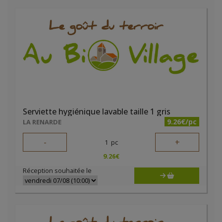
Serviette hygiénique lavable taille 1 gris
9.26€/pc
LA RENARDE
-
+
1
pc
9.26
€
Réception souhaitée le