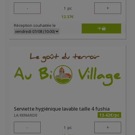
-
+
1
pc
12.37
€
Réception souhaitée le
Serviette hygiénique lavable taille 4 fushia
13.42€/pc
LA RENARDE
-
+
1
pc