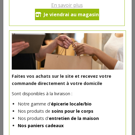
En savoir plus
Pochette pour savon tissu
Je viendrai au magasin
lavable
8.5€/pc
-
+
1
pc
8.5
€
Réception souhaitée le
Faites vos achats sur le site et recevez votre
commande directement à votre domicile
Sont disponibles à la livraison :
DANS LA MÊME CATÉGORIE ...
Notre gamme d'
épicerie locale/bio
Nos produits de
soins pour le corps
Nos produits d'
entretien de la maison
Nos paniers cadeaux