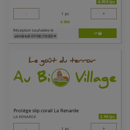
6.95€/pc
-
+
1
pc
6.95
€
Réception souhaitée le
Protège slip corail La Renarde
5.9€/pc
LA RENARDE
-
+
1
pc