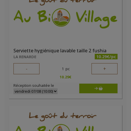
Serviette hygiénique lavable taille 2 fushia
10.29€/pc
LA RENARDE
-
+
1
pc
10.29
€
Réception souhaitée le