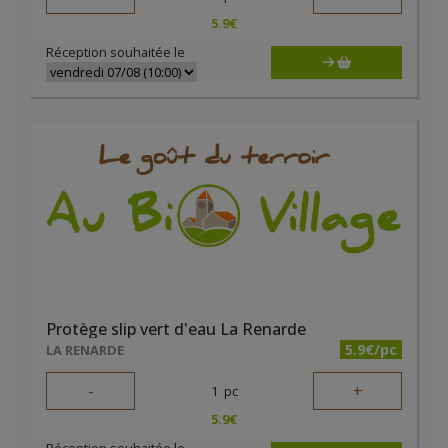
5.9
€
Réception souhaitée le
Protège slip vert d'eau La Renarde
5.9€/pc
LA RENARDE
-
+
1
pc
5.9
€