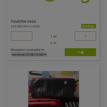
Foulchie tissu
8.5€/pc
LES RÉCUPS D ADEL
-
+
1
pc
8.5
€
Réception souhaitée le