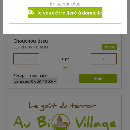
En savoir plus
Je veux être livré à domicile
Chouchou tissu
5€/pc
LES RÉCUPS D ADEL
-
+
1
pc
5
€
Réception souhaitée le