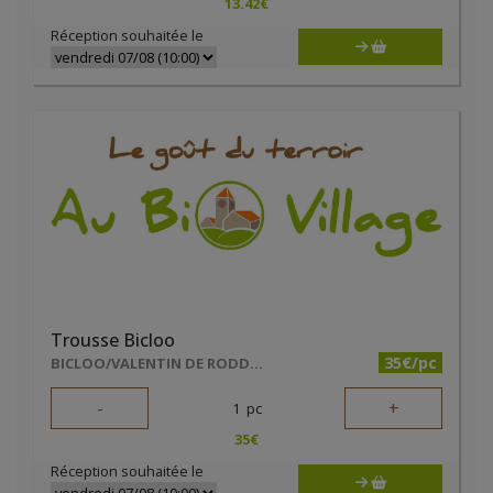
13.42
€
Réception souhaitée le
Trousse Bicloo
35€/pc
BICLOO/VALENTIN DE RODDER
-
+
1
pc
35
€
Réception souhaitée le