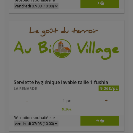
Réception souhaitée le
Serviette hygiénique lavable taille 1 fushia
9.26€/pc
LA RENARDE
-
+
1
pc
9.26
€
Réception souhaitée le