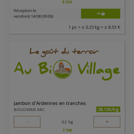
8.53
€
Réception le
vendredi 14/08 (09:00)
1 pc = ± 0.25 kg = ± 8.53 €
Jambon d'Ardennes en tranches
38.72€/kg
BOUCHERIE ABC
-
+
0.2
kg
7.74
€