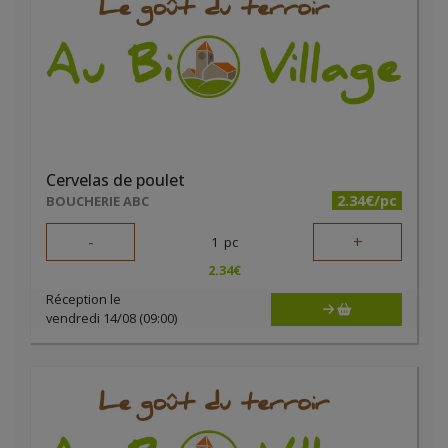
Cervelas de poulet
2.34€/pc
BOUCHERIE ABC
-
+
1
pc
2.34
€
Réception le
vendredi 14/08 (09:00)