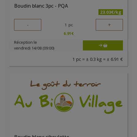
Boudin blanc 3pc - PQA
23.03€/kg
-
+
1
pc
6.91
€
Réception le
vendredi 14/08 (09:00)
1 pc = ± 0.3 kg = ± 6.91 €