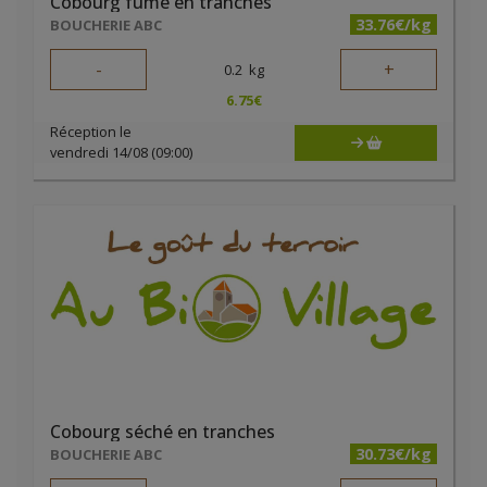
Cobourg fumé en tranches
33.76€/kg
BOUCHERIE ABC
-
+
0.2
kg
6.75
€
Réception le
vendredi 14/08 (09:00)
Cobourg séché en tranches
30.73€/kg
BOUCHERIE ABC