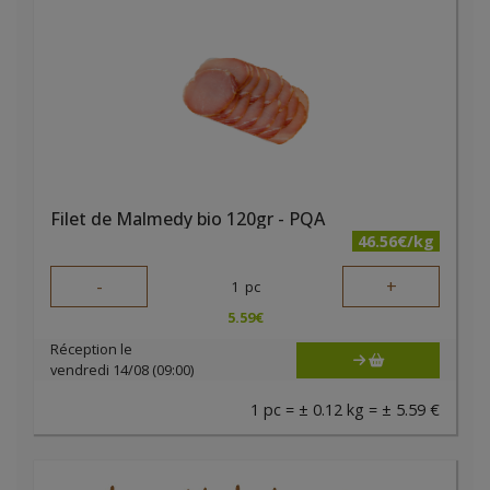
Filet de Malmedy bio 120gr - PQA
46.56€/kg
-
+
1
pc
5.59
€
Réception le
vendredi 14/08 (09:00)
1 pc = ± 0.12 kg = ± 5.59 €