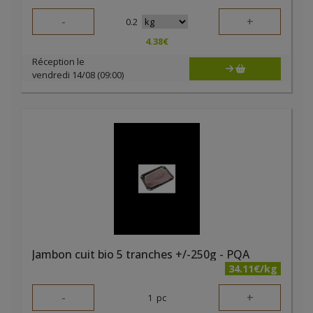
-
+
0.2
4.38
€
Réception le
vendredi 14/08 (09:00)
Jambon cuit bio 5 tranches +/-250g - PQA
34.11€/kg
-
+
1
pc