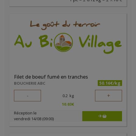
Filet de boeuf fumé en tranches
50.16€/kg
BOUCHERIE ABC
-
+
0.2
kg
10.03
€
Réception le
vendredi 14/08 (09:00)