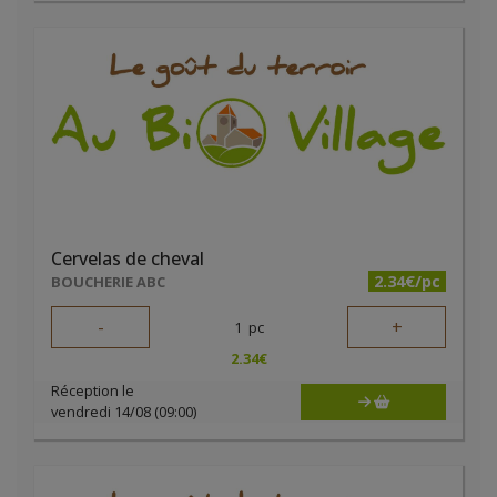
Cervelas de cheval
2.34€/pc
BOUCHERIE ABC
-
+
1
pc
2.34
€
Réception le
vendredi 14/08 (09:00)