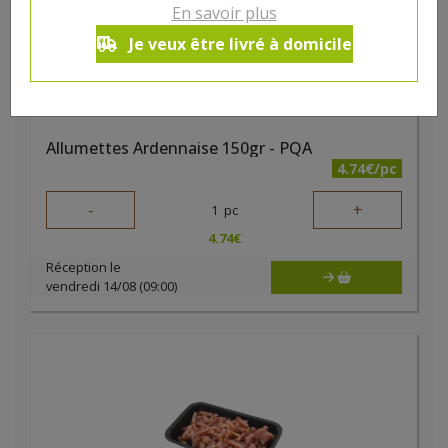
En savoir plus
Je veux être livré à domicile
Allumettes Ardennaise 150gr - PQA
4.74€/pc
-
+
1
pc
4.74
€
Réception le
vendredi 14/08 (09:00)