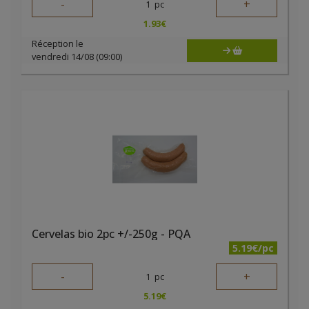
-
+
1
pc
1.93
€
Réception le
vendredi 14/08 (09:00)
Cervelas bio 2pc +/-250g - PQA
5.19€/pc
-
+
1
pc
5.19
€