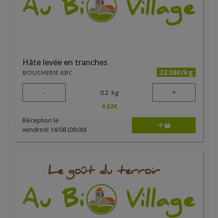
Hâte levée en tranches
23.08€/kg
BOUCHERIE ABC
-
+
0.2
kg
4.62
€
Réception le
vendredi 14/08 (09:00)