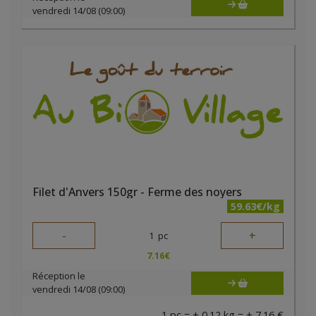
vendredi 14/08 (09:00)
Filet d'Anvers 150gr - Ferme des noyers
59.63€/kg
-
+
1
pc
7.16
€
Réception le
vendredi 14/08 (09:00)
1 pc = ± 0.12 kg = ± 7.16 €