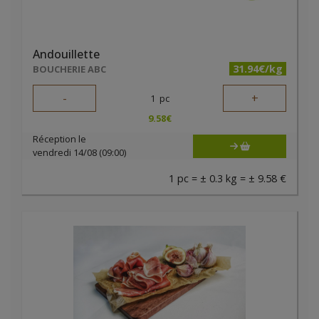
Andouillette
31.94€/kg
BOUCHERIE ABC
-
+
1
pc
9.58
€
Réception le
vendredi 14/08 (09:00)
1 pc = ± 0.3 kg = ± 9.58 €