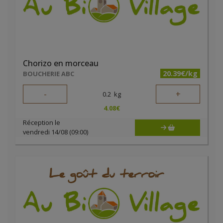
Chorizo en morceau
20.39€/kg
BOUCHERIE ABC
-
+
0.2
kg
4.08
€
Réception le
vendredi 14/08 (09:00)