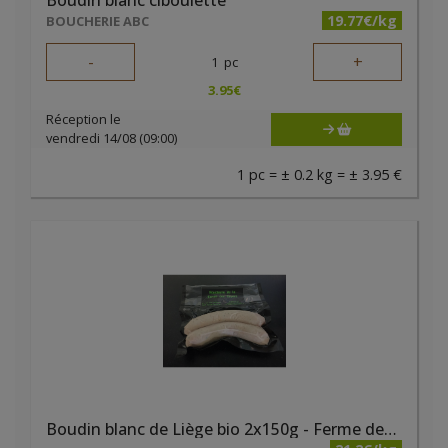
Boudin blanc ciboulette
19.77€/kg
BOUCHERIE ABC
-
+
1
pc
3.95
€
Réception le
vendredi 14/08 (09:00)
1 pc = ± 0.2 kg = ± 3.95 €
Boudin blanc de Liège bio 2x150g - Ferme des Noyers