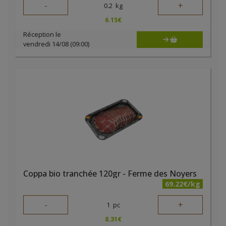
-
+
0.2
kg
6.15
€
Réception le
vendredi 14/08 (09:00)
Coppa bio tranchée 120gr - Ferme des Noyers
69.22€/kg
-
+
1
pc
8.31
€