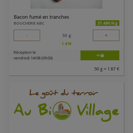
Bacon fumé en tranches
37.48€/kg
BOUCHERIE ABC
-
+
50
g
1.87
€
Réception le
vendredi 14/08 (09:00)
50 g = 1.87 €