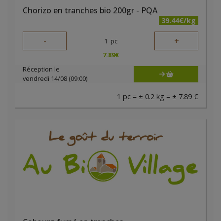
Chorizo en tranches bio 200gr - PQA
39.44€/kg
-
+
1
pc
7.89
€
Réception le
vendredi 14/08 (09:00)
1 pc = ± 0.2 kg = ± 7.89 €