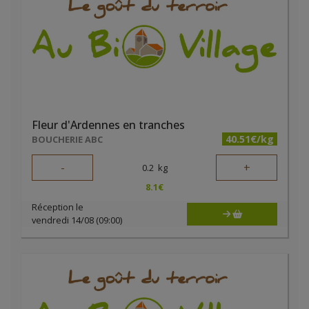
Fleur d'Ardennes en tranches
40.51€/kg
BOUCHERIE ABC
-
+
0.2
kg
8.1
€
Réception le
vendredi 14/08 (09:00)