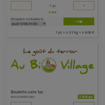
-
+
1
pc
6.06
€
Réception souhaitée le
1 pc = ± 0.3 kg = ± 6.06 €
Boulette cuite 1pc
1.93€/pc
BOUCHERIE ABC