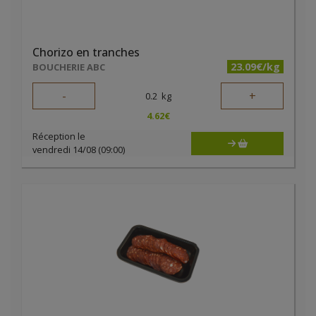
Chorizo en tranches
23.09€/kg
BOUCHERIE ABC
-
+
0.2
kg
4.62
€
Réception le
vendredi 14/08 (09:00)