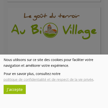
Jambon de Bourgogne en tranches
Nous utilisons sur ce site des cookies pour faciliter votre
34.73€/kg
BOUCHERIE ABC
navigation et améliorer votre expérience.
-
+
0.2
kg
Pour en savoir plus, consultez notre
politique de confidentialité et de respect de la vie privée
6.95
€
.
Réception le
J'accepte
vendredi 14/08 (09:00)