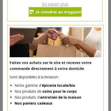
En savoir plus
Boudin blanc de Liège
Je viendrai au magasin
18.88€/kg
-
+
1
pc
9.44
€
Réception le
vendredi 14/08 (09:00)
1 pc = ± 0.5 kg = ± 9.44 €
Faites vos achats sur le site et recevez votre
commande directement à votre domicile
Sont disponibles à la livraison :
DANS LA MÊME CATÉGORIE ...
Notre gamme d'
épicerie locale/bio
Nos produits de
soins pour le corps
Nos produits d'
entretien de la maison
Nos paniers cadeaux