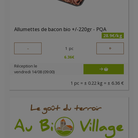
Allumettes de bacon bio +/-220gr - PQA
28.9€/kg
-
+
1
pc
6.36
€
Réception le
vendredi 14/08 (09:00)
1 pc = ± 0.22 kg = ± 6.36 €