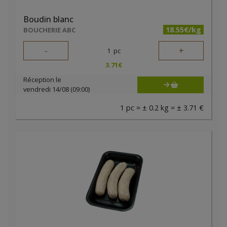
Boudin blanc
18.55€/kg
BOUCHERIE ABC
-
+
1
pc
3.71
€
Réception le
vendredi 14/08 (09:00)
1 pc = ± 0.2 kg = ± 3.71 €