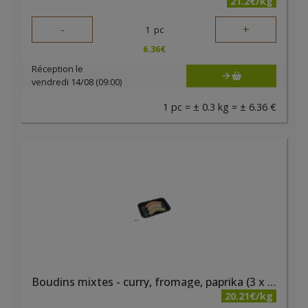
21.2€/kg
-
+
1
pc
6.36
€
Réception le
vendredi 14/08 (09:00)
1 pc = ± 0.3 kg = ± 6.36 €
Boudins mixtes - curry, fromage, paprika (3 x 95 gr) bio PQA
20.21€/kg