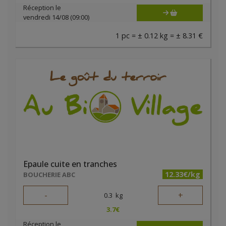
Réception le
vendredi 14/08 (09:00)
1 pc = ± 0.12 kg = ± 8.31 €
Epaule cuite en tranches
12.33€/kg
BOUCHERIE ABC
-
+
0.3
kg
3.7
€
Réception le