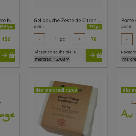
Gel douche Rose trémière bio 1 litre Natessence
Gel douche Zeste de Citron bio 500ml
Porte
15€/pc
7€/pc
AVRIL
AVRIL
15
€
-
1
pc
+
7
€
-
Réception souhaitée le
Récepti
dès mercredi 12/08
dès m