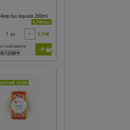
Alep bio liquide 200ml
5.74€/pc
1
pc
+
5.74
€
on souhaitée le
ercredi 12/08