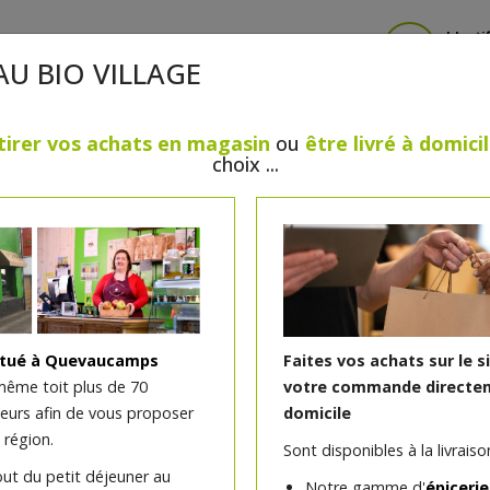
Identi
AU BIO VILLAGE
tirer vos achats en magasin
ou
être livré à domici
choix ...
CRÈMERIE
FROMAGES
VIANDES & VOLAILLES
BOULANGERIE / PÂTISSERIE
SANS GLUTEN, SANS LAC
PS
BEAUTÉ
HUILES ESSENTIELLES
MAISON
itué à Quevaucamps
Faites vos achats sur le s
même toit plus de 70
votre commande directem
teurs afin de vous proposer
domicile
Gel douche Coeur d'Abri
 région.
Sont disponibles à la livraison
Accordez-vous un moment rien qu'à vous av
out du petit déjeuner au
Notre gamme d'
épicerie