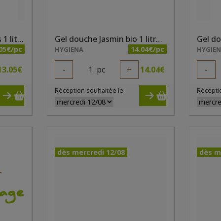
Gel douche des familles 1 litre bio Lemongrass Douce Nature
Gel douche Jasmin bio 1 litre Natessence
05€/pc
14.04€/pc
HYGIENA
HYGIE
13.05
€
-
1
pc
+
14.04
€
-
Réception souhaitée le
Récepti
dès mercredi 12/08
dès m