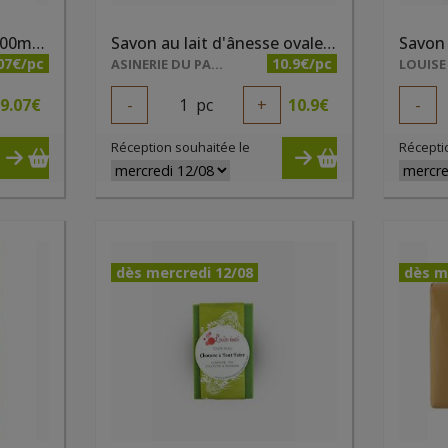
Savon Alep bio liquide 500ml Najel
Savon au lait d'ânesse ovale parfum ambre 200g
Savon 
07€/pc
10.9€/pc
ASINERIE DU PAYS DES COLLINES SRL
LOUISE
9.07
€
-
1
pc
+
10.9
€
-
Réception souhaitée le
Récepti
dès mercredi 12/08
dès m