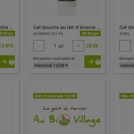
Gel douche Amande/Pêche de vigne bio 1 litre Natessence
Gel douche au lait d'ânesse 500ml
91€/pc
28.9€/pc
ASINERIE DU PAYS DES COLLINES SRL
AVRIL
13.91
€
-
1
pc
+
28.9
€
-
Réception souhaitée le
Récepti
dès mercredi 12/08
dès m