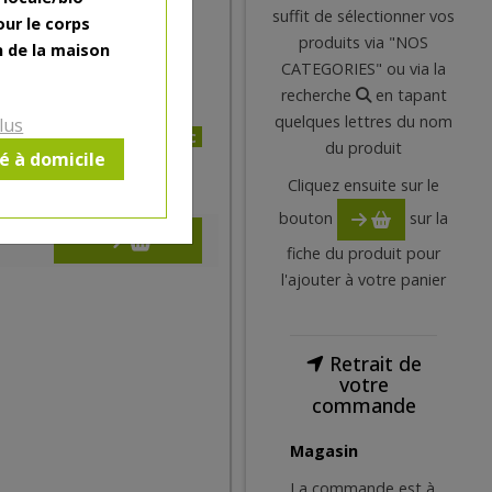
ricot, sa texture
suffit de sélectionner vos
our le corps
ormule : ce gel douche
produits via "NOS
n de la maison
ien-être !
CATEGORIES" ou via la
recherche
en tapant
quelques lettres du nom
lus
7€/pc
du produit
ré à domicile
7
€
Cliquez ensuite sur le
bouton
sur la
fiche du produit pour
l'ajouter à votre panier
Retrait de
votre
commande
Magasin
La commande est à