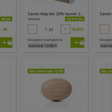
u
Savon Alep bio 20% laurier 200g
Savon 
4€/pc
10.81€/pc
MARMA
4
€
-
1
pc
+
10.81
€
-
Réception souhaitée le
Récepti
dès mercredi 12/08
dès m