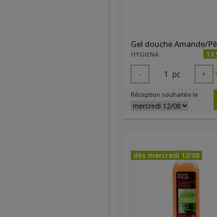
13.
HYGIENA
-
1
pc
+
Réception souhaitée le
dès mercredi 12/08