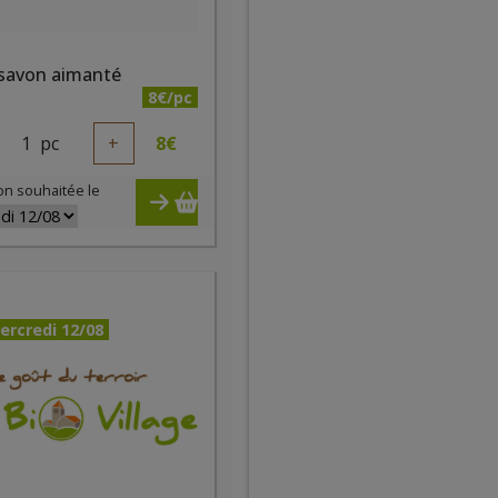
 savon aimanté
8€/pc
1
pc
+
8
€
on souhaitée le
ercredi 12/08