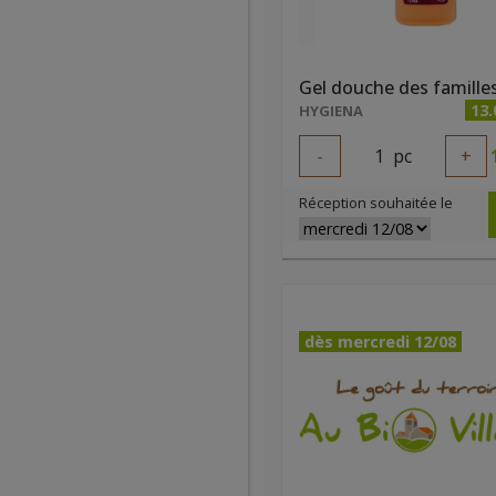
13.
HYGIENA
-
1
pc
+
Réception souhaitée le
dès mercredi 12/08