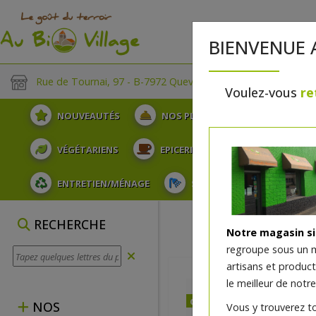
BIENVENUE 
Rue de Tournai, 97 - B-7972 Quevaucamps
Voulez-vous
re
NOUVEAUTÉS
NOS PLATEAUX
FRUITS
VÉGÉTARIENS
EPICERIE
PLATS TRAITEUR
ENTRETIEN/MÉNAGE
SOINS ET HYGIÈNE DU COR
RECHERCHE
Notre magasin s
regroupe sous un 
artisans et produc
le meilleur de notre
dès mercredi 12/08
NOS
Vous y trouverez t