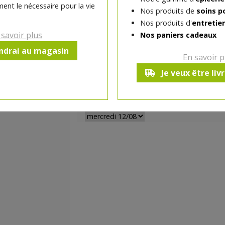
bio Avril ! Son délicieux parfum Coeur d'Ab
ent le nécessaire pour la vie
Nos produits de
soins p
soyeuse, l'aloe vera bio contenu dans sa f
Nos produits d'
entretie
transforme la douche en vrai moment de b
 savoir plus
Nos paniers cadeaux
Fabriqué en France
endrai au magasin
En savoir p
Je veux être liv
-
1
pc
+
Réception souhaitée le