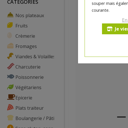
CATEGORIES
souper mais égalem
courante.
Nos plateaux
En
Fruits
Je vi
Crèmerie
Fromages
Viandes & Volailles
Charcuterie
Poissonnerie
Végétariens
Epicerie
Plats traiteur
Boulangerie / Pâtisserie