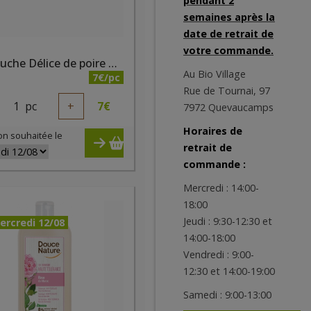
pendant 2
semaines après la
date de retrait de
votre commande.
Gel douche Délice de poire bio 500ml
Au Bio Village
7€/pc
Rue de Tournai, 97
1
pc
+
7
€
7972 Quevaucamps
Horaires de
on souhaitée le
retrait de
commande :
Mercredi : 14:00-
18:00
Jeudi : 9:30-12:30 et
ercredi 12/08
14:00-18:00
Vendredi : 9:00-
12:30 et 14:00-19:00
Samedi : 9:00-13:00