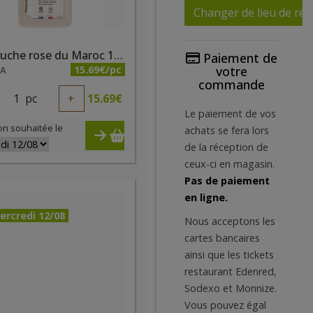
Changer de lieu de réc
Gel douche rose du Maroc 1 litre bio Douce Nature
Paiement de
15.69€/pc
votre
NA
commande
1
pc
+
15.69
€
Le paiement de vos
on souhaitée le
achats se fera lors
de la réception de
ceux-ci en magasin.
Pas de paiement
en ligne.
ercredi 12/08
Nous acceptons les
cartes bancaires
ainsi que les tickets
restaurant Edenred,
Sodexo et Monnize.
Vous pouvez égal