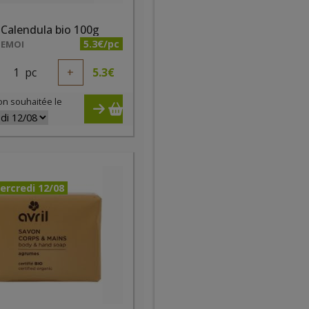
Calendula bio 100g
5.3€/pc
 EMOI
1
pc
+
5.3
€
on souhaitée le
ercredi 12/08