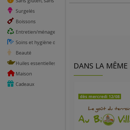
Sans gluten, sans lactose, ...
Surgelés
Boissons
Entretien/ménage
Soins et hygiène du corps
Beauté
Huiles essentielles
DANS LA MÊME 
Maison
Cadeaux
dès mercredi 12/08