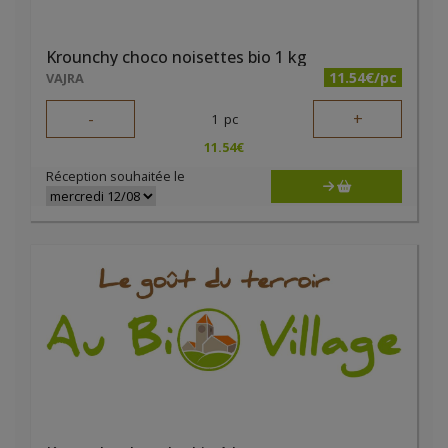
Krounchy choco noisettes bio 1 kg
11.54€/pc
VAJRA
-
+
1
pc
11.54
€
Réception souhaitée le