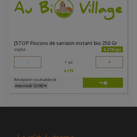
[STOP Flocons de sarrasin instant bio 250 Gr
4.27€/pc
VAJRA
-
+
1
pc
4.27
€
Réception souhaitée le