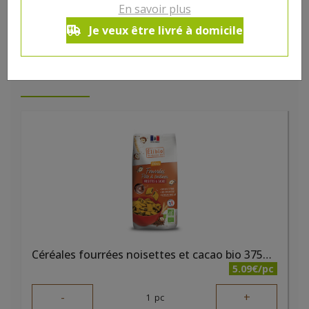
En savoir plus
Je veux être livré à domicile
DANS LA MÊME CATÉGORIE ...
Céréales fourrées noisettes et cacao bio 375g Elibio
5.09€/pc
-
+
1
pc