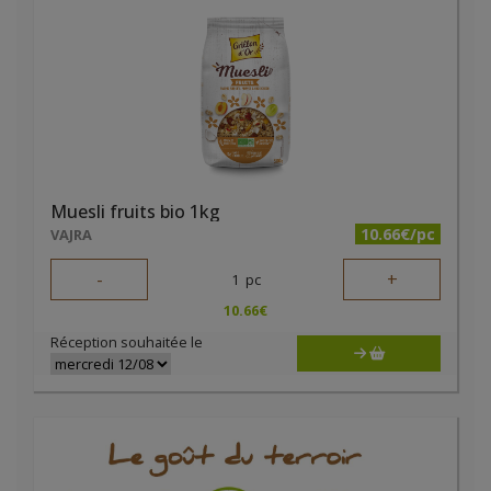
Muesli fruits bio 1kg
10.66€/pc
VAJRA
-
+
1
pc
10.66
€
Réception souhaitée le