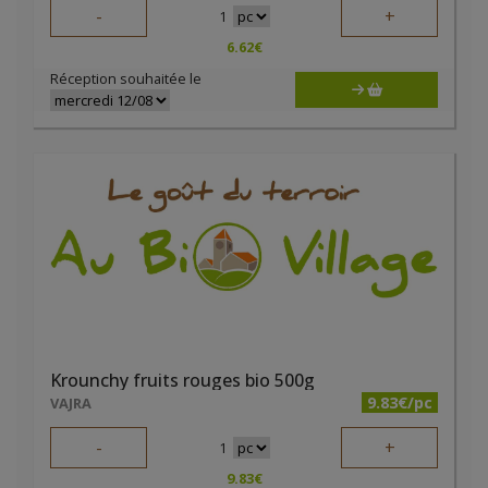
-
+
1
6.62
€
Réception souhaitée le
Krounchy fruits rouges bio 500g
9.83€/pc
VAJRA
-
+
1
9.83
€