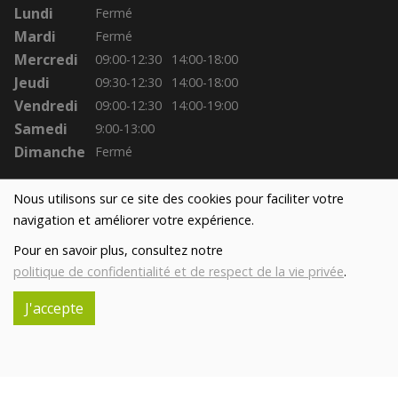
Lundi
Fermé
Mardi
Fermé
Mercredi
09:00-12:30
14:00-18:00
Jeudi
09:30-12:30
14:00-18:00
Vendredi
09:00-12:30
14:00-19:00
Samedi
9:00-13:00
Dimanche
Fermé
Nous utilisons sur ce site des cookies pour faciliter votre
navigation et améliorer votre expérience.
Pour en savoir plus, consultez notre
politique de confidentialité et de respect de la vie privée
.
J'accepte
Réalisé avec
par
MonSiteAMoi