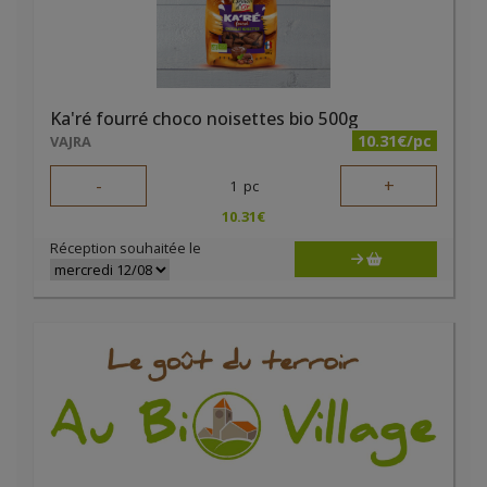
Ka'ré fourré choco noisettes bio 500g
10.31€/pc
VAJRA
-
+
1
pc
10.31
€
Réception souhaitée le