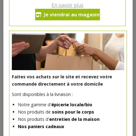
Elibio
En savoir plus
Composition
Je viendrai au magasin
Céréales* (44%) [farine de riz*, semoule de blé
complet*], pâte à tartiner à la noisette et au cacao*
(35%) [sucre*, noisettes* (16%), huile de coco*, poudre
de lait écrémé*, huile de tournesol*, poudre de cacao
maigre* (7%), émulsifiant : lécithine de tournesol*],
chocolat en poudre* (14,8%) [sucre de canne*, cacao
en poudre*], son de blé*, sucre de canne*, sel.
*Ingrédients issus de l’Agriculture Biologique.
Faites vos achats sur le site et recevez votre
Origine
commande directement à votre domicile
Fabriqué en France, le blé est d’origine France
Sont disponibles à la livraison :
Poids
Notre gamme d'
épicerie locale/bio
375 g
Nos produits de
soins pour le corps
5.09€/pc
Nos produits d'
entretien de la maison
Nos paniers cadeaux
Ce produit est indisponible pour le moment.