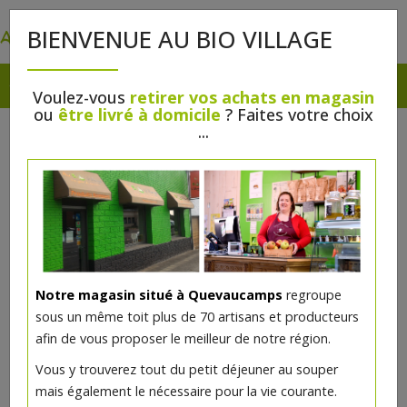
0
BIENVENUE AU BIO VILLAGE
Voulez-vous
retirer vos achats en magasin
ou
être livré à domicile
? Faites votre choix
...
Notre magasin situé à Quevaucamps
regroupe
sous un même toit plus de 70 artisans et producteurs
afin de vous proposer le meilleur de notre région.
Céréales chocolat fourrées
Vous y trouverez tout du petit déjeuner au souper
noisettes et cacao bio 375g
mais également le nécessaire pour la vie courante.