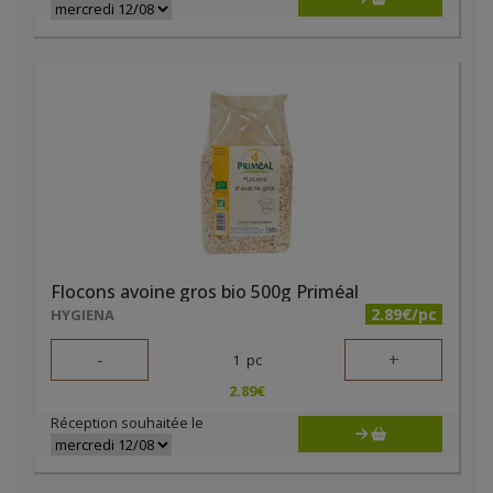
Flocons avoine gros bio 500g Priméal
2.89€/pc
HYGIENA
-
+
1
pc
2.89
€
Réception souhaitée le