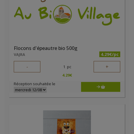
Flocons d'épeautre bio 500g
4.29€/pc
VAJRA
-
+
1
pc
4.29
€
Réception souhaitée le