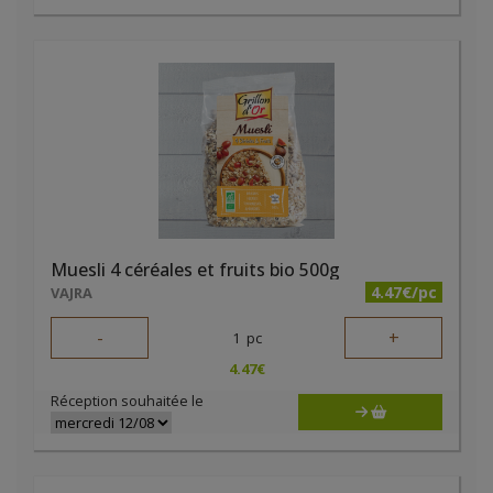
Muesli 4 céréales et fruits bio 500g
4.47€/pc
VAJRA
-
+
1
pc
4.47
€
Réception souhaitée le