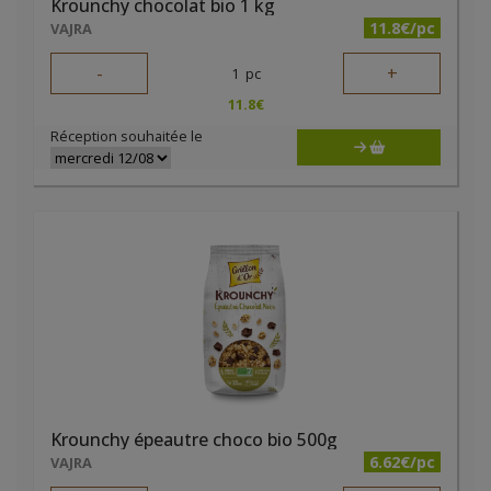
Krounchy chocolat bio 1 kg
11.8€/pc
VAJRA
-
+
1
pc
11.8
€
Réception souhaitée le
Krounchy épeautre choco bio 500g
6.62€/pc
VAJRA