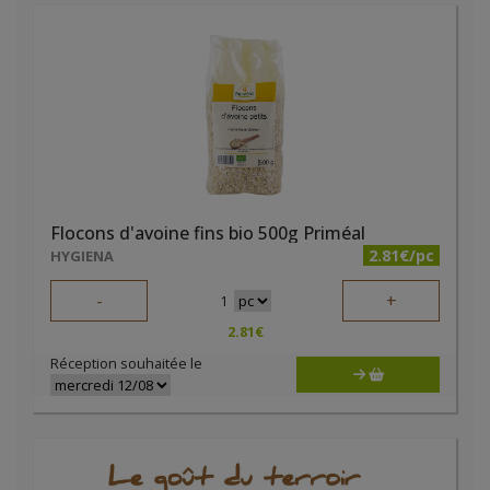
Flocons d'avoine fins bio 500g Priméal
2.81€/pc
HYGIENA
-
+
1
2.81
€
Réception souhaitée le